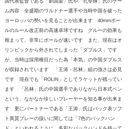
国代表監督である「劉国梁」氏や「孔令輝」氏のゲー
ム内容 全盛期のワルドナー選手や当時中国を破った
ヨーロッパの勢いを見ることが出来ます 40mmボー
ルのルール改正前の高速卓球ですね グルーの効果も
相まって、非常にボールが速いです また、現在はオ
リンピックから外されてしまった「ダブルス」です
が、当時は採用種目だった為「本気」の中国ダブルス
が収録されています 「王涛・呂林」組の強さは必見
です 現在でも「ROLIN」としてラケットが残ってい
ます 「呂林」氏の中国選手でありながら日本式ペン
という、なかなか珍しいプレーヤーを知る事が出来ま
す 更にパートナーである「王涛」氏はバック表ソフ
ト異質プレーの扱いに関しては「7色のバックハン
ド」といわれるように、多彩なバックハンドを持って