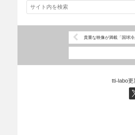
貴重な映像が満載「国球冷
tti-l