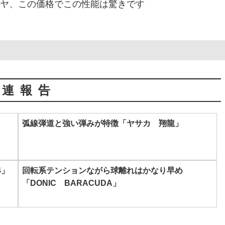
ヤ、この価格でこの性能は驚きです
関連報告
弧線弾道と強い弾みが特徴「ヤサカ 翔龍」
4」
回転系テンションながら球離れはかなり早め
「DONIC BARACUDA」