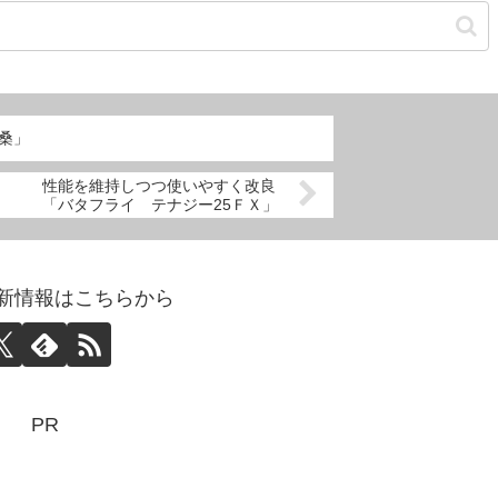
桑」
性能を維持しつつ使いやすく改良
「バタフライ テナジー25ＦＸ」
abo更新情報はこちらから
PR