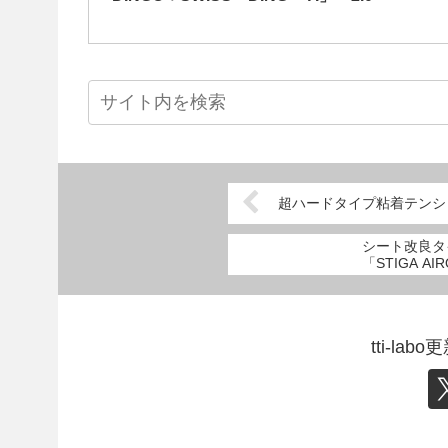
超ハードタイプ粘着テンション「
シート改良タ
「STIGA A
tti-l