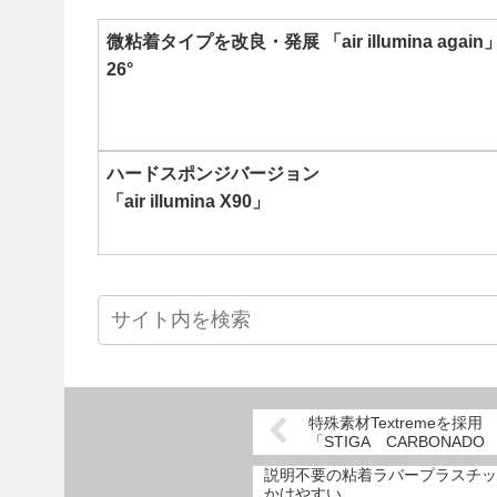
微粘着タイプを改良・発展 「air illumina agai
26°
ハードスポンジバージョン
「air illumina X90」
特殊素材Textremeを
「STIGA CARBONAD
説明不要の粘着ラバープラスチッ
かけやすい