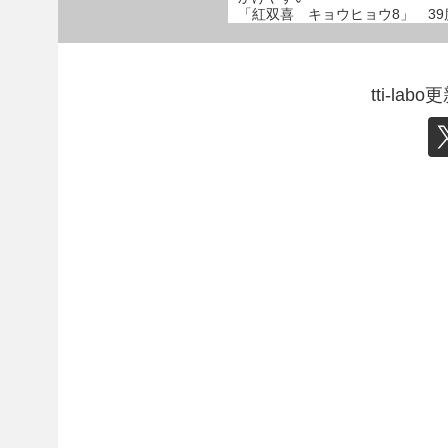
「紅双喜 キョウヒョウ8」 39
tti-l