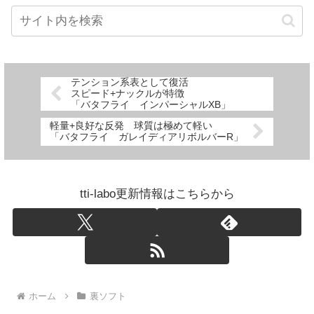
テンション系表として復活
スピード+ナックルが特徴
「バタフライ インパーシャルXB」
軽量+良好な反発 球質は極めて軽い
「バタフライ ガレイディアリボルバーR」
tti-labo更新情報はこちらから
ホーム
裏ソフト