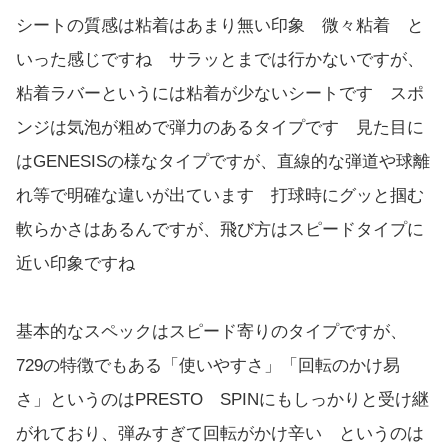
シートの質感は粘着はあまり無い印象 微々粘着 と
いった感じですね サラッとまでは行かないですが、
粘着ラバーというには粘着が少ないシートです スポ
ンジは気泡が粗めで弾力のあるタイプです 見た目に
はGENESISの様なタイプですが、直線的な弾道や球離
れ等で明確な違いが出ています 打球時にグッと掴む
軟らかさはあるんですが、飛び方はスピードタイプに
近い印象ですね
基本的なスペックはスピード寄りのタイプですが、
729の特徴でもある「使いやすさ」「回転のかけ易
さ」というのはPRESTO SPINにもしっかりと受け継
がれており、弾みすぎて回転がかけ辛い というのは