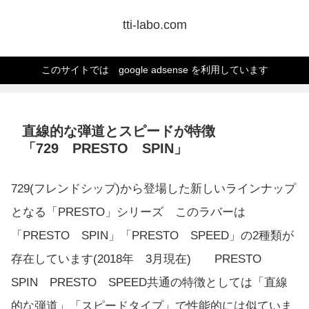
tti-labo.com
このサイトでは google adsense を利用しています
直線的な弾道とスピードが特徴
「729 PRESTO SPIN」
729(フレンドシップ)から登場した新しいラインナップ
となる「PRESTO」シリーズ このラバーは
「PRESTO SPIN」「PRESTO SPEED」の2種類が
存在しています(2018年 3月現在) PRESTO
SPIN PRESTO SPEED共通の特徴としては「直線
的な弾道」「スピードタイプ」で性能的には似ていま