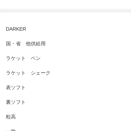
DARKER
国・省 他供給用
ラケット ペン
ラケット シェーク
表ソフト
裏ソフト
粒高