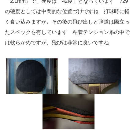
「2.1mm」で、硬度は「42度」となっています 729
の硬度としては中間的な位置づけですね 打球時に軽
く食い込みますが、その後の飛び出しと弾道は際立っ
たスペックを有しています 粘着テンション系の中で
は軟らかめですが、飛びは非常に良いですね