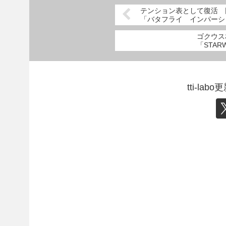
テンション表として復活 
「バタフライ インパーシ
ゴクウス
「STARW
tti-l