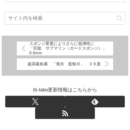
スポンジ変更によりさらに低弾性に
「巨龍 サブマリン（ガードスポンジ）」
0.6mm
超高級粘着 「海夫 藍鯨Ⅲ」 ３９度
tti-labo更新情報はこちらから