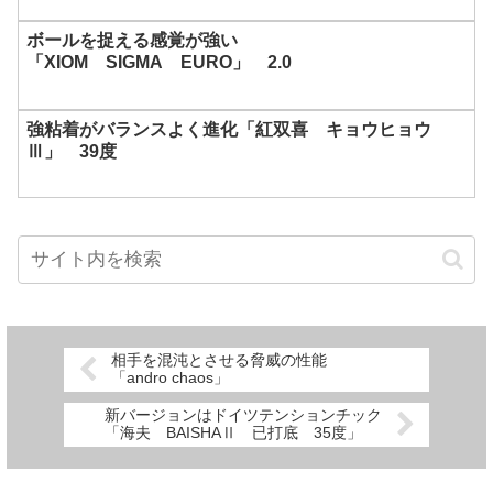
ボールを捉える感覚が強い
「XIOM SIGMA EURO」 2.0
強粘着がバランスよく進化「紅双喜 キョウヒョウ
Ⅲ」 39度
相手を混沌とさせる脅威の性能
「andro chaos」
新バージョンはドイツテンションチック
「海夫 BAISHAⅡ 已打底 35度」