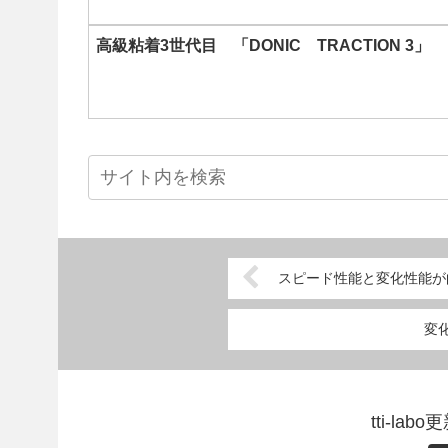
高級粘着3世代目 「DONIC TRACTION 3」
スピード性能と変化性能が向
変
tti-l