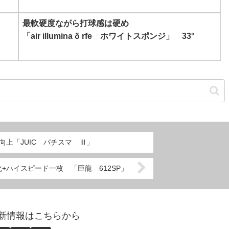
最軟硬度ながら打球感は硬め
「air illumina δ rfe ホワイトスポンジ」 33°
上「JUIC パチスマ Ⅲ」
化+ハイスピード一枚 「巨龍 612SP」
abo更新情報はこちらから