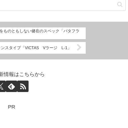
をものともしない健在のスペック「バタフラ
スタイプ「VICTAS Vラージ L-1」
abo更新情報はこちらから
PR