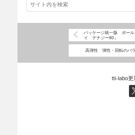
パッケージ統一版 ボール
イ テナジー80」
高弾性 弾性・回転のバラン
tti-l