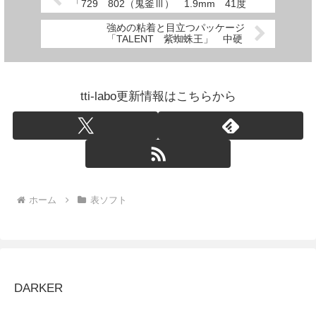
「729 802（鬼釜Ⅲ） 1.9mm 41度
強めの粘着と目立つパッケージ
「TALENT 紫蜘蛛王」 中硬
tti-labo更新情報はこちらから
ホーム
表ソフト
DARKER